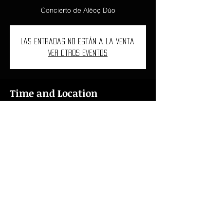
Concierto de Aléoç Dúo
Las entradas no están a la venta.
Ver otros eventos
Time and Location
30 may 2022, 19:00
HKB Grosser Konzert Saal,
Ostermundigenstrasse 103, 3006 Berna,
Suiza
ncarbovives1997@gmail.com
I
+34 618 46 76 15
I
+41 078 621 43 76
© 2022
Núria Carbó