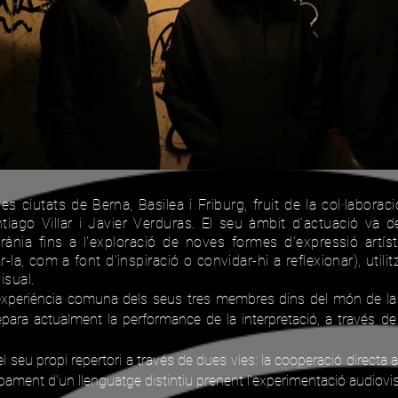
es ciutats de Berna, Basilea i Friburg, fruit de la col·labora
tiago Villar i Javier Verduras. El seu àmbit d'actuació va de
nia fins a l'exploració de noves formes d'expressió artíst
car-la, com a font d'inspiració o convidar-hi a reflexionar), util
isual.
'experiència comuna dels seus tres membres dins del món de la 
epara actualment la performance de la interpretació, a través de
el seu propi repertori a través de dues vies: la cooperació direct
upament d'un llenguatge distintiu prenent l'experimentació audiovis