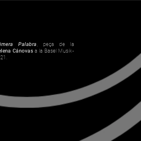
rimera Palabra
, peça de la
elena Cánovas
a la Basel Musik-
21.