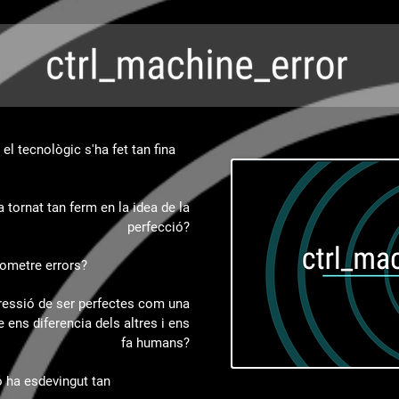
 el tecnològic s'ha fet tan fina
tornat tan ferm en la idea de la
perfecció?
ometre errors?
ressió de ser perfectes com una
 ens diferencia dels altres i ens
fa humans?
ó ha esdevingut tan