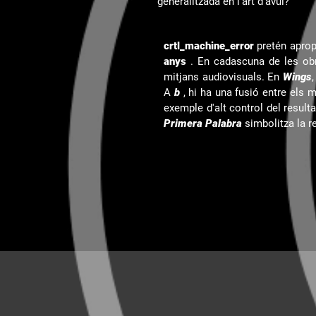
generalitzada en l'art d'avui?
crtl_machine_error
pretén aprop
anys
. En cadascuna de les obre
mitjans audiovisuals. En
Wings
A
b
, hi ha una fusió entre els m
exemple d'alt control del result
Primera Palabra
simbolitza la r