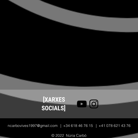
ncarbovives1997@gmail.com
| +34 618 46 76 15 | +41 078 621 43 76
© 2022
Núria Carbó