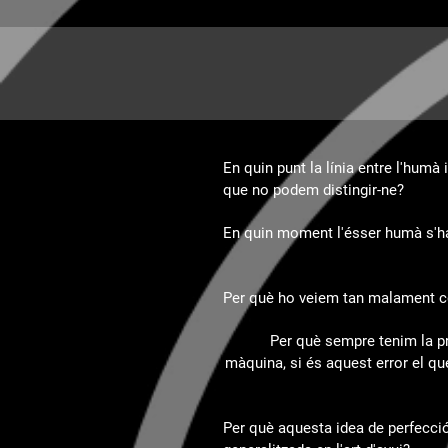
En quin punt la línia entre l'humà i
que no podem distingir-ne?
En quin moment l'ésser humà s'ha 
Per què ho veiem tan malament c
Per què sempre tenim la p
màquina, si és aquest error el que
Per què aquesta idea de perfecci