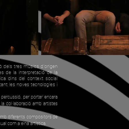
ció dels tres músics d'origen
s de la interpretació de la
ica dins del context social
itzant les noves tecnologies i
percussió, per portar encara
 la col·laboració amb artistes
a amb diferents compositors de
ual com a eina artística.