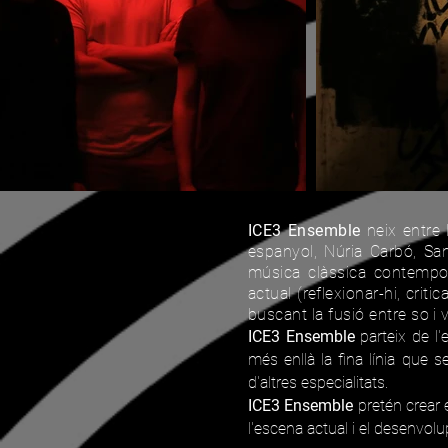
ICE3 Ensemble
neix entre l
espanyol, Núria Carbó, San
música clàssica contemporà
actual (reflexionar-hi, criti
buscant la fusió entre so i v
ICE3 Ensemble
parteix de l
més enllà la fina línia que s
d'altres especialitats.
ICE3 Ensemble
pretén crear 
l'escena actual i el desenvol