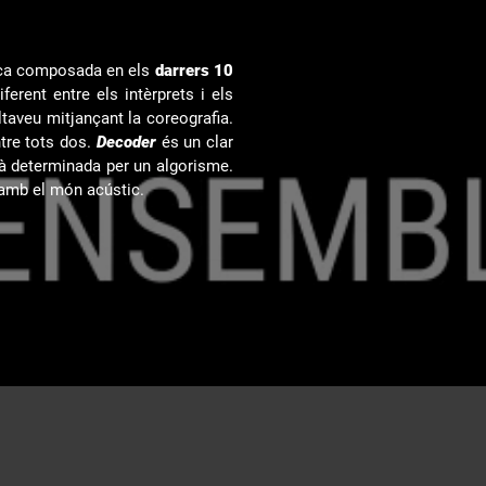
sica composada en els
darrers 10
erent entre els intèrprets i els
ltaveu mitjançant la coreografia.
ntre tots dos.
Decoder
és un clar
stà determinada per un algorisme.
t amb el món acústic.