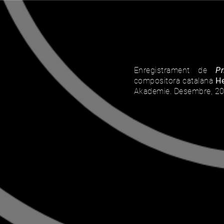
Enregistrament de
P
compositora catalana
H
Akademie. Desembre, 20