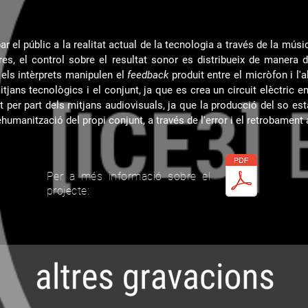
ar el públic a la realitat actual de la tecnologia a través de la mú
s, el control sobre el resultat sonor es distribueix de manera dif
, els intèrprets manipulen el
feedback
produit entre el micròfon i l'a
itjans tecnològics i el conjunt, ja que es crea un circuit elèctric e
at per part dels mitjans audiovisuals, ja que la producció del so e
ehumanització del propi conjunt, a través de l'error i el retrobamen
Per a més informació sobre el
projecte: