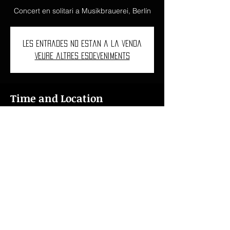
Concert en solitari a Musikbrauerei, Berlín
Les entrades no estan a la venda
Veure altres esdeveniments
Time and Location
19 de juny del 2022, 10:00 – 22 de juny del
2022, 14:00
Musikbrauerei, Berlín, Greifswalder Str.
23A, 10405 Berlín, Alemanya
ncarbovives1997@gmail.com
|
+34 618 46 76 15
|
+41 078 621 43 76
© 2022
Núria Carbó