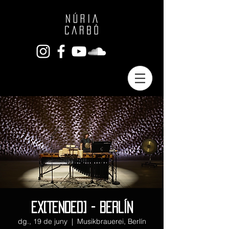
EX[TENDED] - BERLÍN
dg., 19 de juny
  |  
Musikbrauerei, Berlín